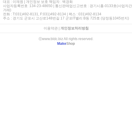
대표 : 이재원 | 개인정보 보호 책임자 : 백경화
사업자등록번호 :134-23-48650 | 통신판매업신고번호 : 경기시흥-0133호(사업자간
거래)
전화 : T:031)492-8131, F:031)492-8134 | 팩스 : 031)492-8134
주소 : 경기도 군포시 고산로148번길 17 군포IT밸리 B동 725호 (당정동1045번지)
이용약관
|
개인정보처리방침
ⓒwww.bldc.biz All rights reserved.
Make
Shop