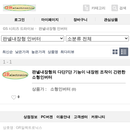
카테고리
검색
로그인
마이페이지
장바구니
관심상품
GS 시리즈 드라이브
판넬내장형 인버터
최신순
낮은가격
높은가격
상품명
최다리뷰
1 - 1
판넬내장형의 다단7단 기능이 내장된 조작이 간편한
소형인버터
상품가 :
소형인버터
(0)
0
상점정보
PC버젼
이용안내
고객센터
커뮤니티
상호명 : GR일렉트로닉스