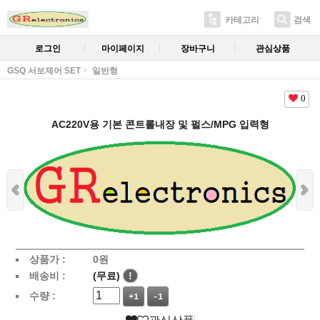
카테고리
검색
로그인
마이페이지
장바구니
관심상품
GSQ 서보제어 SET
일반형
0
AC220V용 기본 콘트롤내장 및 펄스/MPG 입력형
상품가 :
0
원
배송비 :
(무료)
!
수량 :
+1
-1