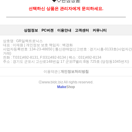
관심상품
선택하신 상품은 관리자에게 문의하세요.
상점정보
PC버젼
이용안내
고객센터
커뮤니티
상호명 : GR일렉트로닉스
대표 : 이재원 | 개인정보 보호 책임자 : 백경화
사업자등록번호 :134-23-48650 | 통신판매업신고번호 : 경기시흥-0133호(사업자간
거래)
전화 : T:031)492-8131, F:031)492-8134 | 팩스 : 031)492-8134
주소 : 경기도 군포시 고산로148번길 17 군포IT밸리 B동 725호 (당정동1045번지)
이용약관
|
개인정보처리방침
ⓒwww.bldc.biz All rights reserved.
Make
Shop