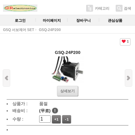
카테고리
검색
로그인
마이페이지
장바구니
관심상품
GSQ 서보제어 SET
GSQ-24P200
1
GSQ-24P200
상세보기
상품가 :
품절
배송비 :
(무료)
!
수량 :
+1
-1