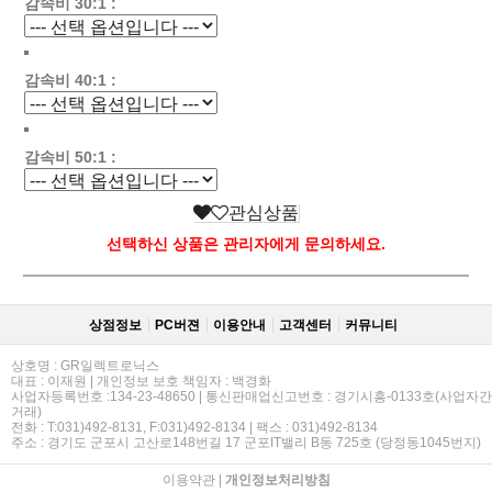
감속비 30:1 :
감속비 40:1 :
감속비 50:1 :
관심상품
선택하신 상품은 관리자에게 문의하세요.
상점정보
PC버젼
이용안내
고객센터
커뮤니티
상호명 : GR일렉트로닉스
대표 : 이재원 | 개인정보 보호 책임자 : 백경화
사업자등록번호 :134-23-48650 | 통신판매업신고번호 : 경기시흥-0133호(사업자간
거래)
전화 : T:031)492-8131, F:031)492-8134 | 팩스 : 031)492-8134
주소 : 경기도 군포시 고산로148번길 17 군포IT밸리 B동 725호 (당정동1045번지)
이용약관
|
개인정보처리방침