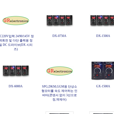
DX-0750A
DX-1500A
C220V입력 24/90/145V 정
역회전 및 다단 출력용 정
밀 DC 드라이브(DX 시리
즈)
DX-6000A
GX-1500A
SPG,DKM,GGM용 단상소
형모터를 속도 제어하는 인
버터(콘덴서 없이 3선으로
정,역제어)