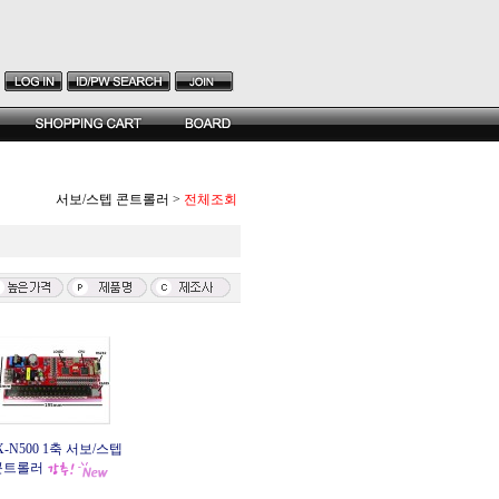
서보/스텝 콘트롤러
>
전체조회
X-N500 1축 서보/스텝
콘트롤러