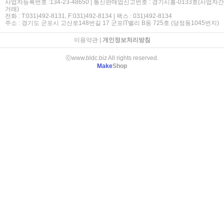
사업자등록번호 :134-23-48650 | 통신판매업신고번호 : 경기시흥-0133호(사업자간
거래)
전화 : T:031)492-8131, F:031)492-8134 | 팩스 : 031)492-8134
주소 : 경기도 군포시 고산로148번길 17 군포IT밸리 B동 725호 (당정동1045번지)
이용약관
|
개인정보처리방침
ⓒwww.bldc.biz All rights reserved.
Make
Shop