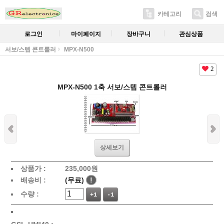
카테고리
검색
로그인
마이페이지
장바구니
관심상품
서보/스텝 콘트롤러
MPX-N500
2
MPX-N500 1축 서보/스텝 콘트롤러
상세보기
상품가 :
235,000원
배송비 :
(무료)
!
수량 :
+1
-1