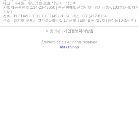
대표 : 이재원 | 개인정보 보호 책임자 : 백경화
사업자등록번호 :134-23-48650 | 통신판매업신고번호 : 경기시흥-0133호(사업자간
거래)
전화 : T:031)492-8131, F:031)492-8134 | 팩스 : 031)492-8134
주소 : 경기도 군포시 고산로148번길 17 군포IT밸리 B동 725호 (당정동1045번지)
이용약관
|
개인정보처리방침
ⓒwww.bldc.biz All rights reserved.
Make
Shop