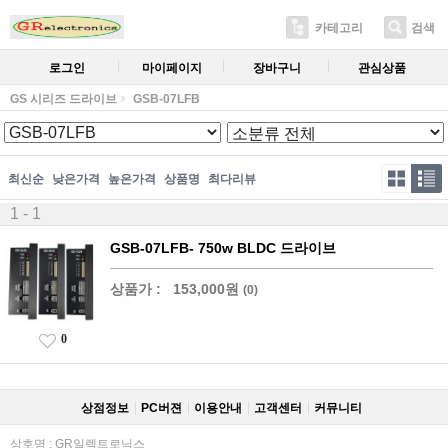
카테고리
검색
로그인
마이페이지
장바구니
관심상품
GS 시리즈 드라이브
GSB-07LFB
최신순
낮은가격
높은가격
상품명
최다리뷰
1 - 1
GSB-07LFB- 750w BLDC 드라이브
상품가 :
153,000원
(0)
0
상점정보
PC버젼
이용안내
고객센터
커뮤니티
상호명 : GR일렉트로닉스